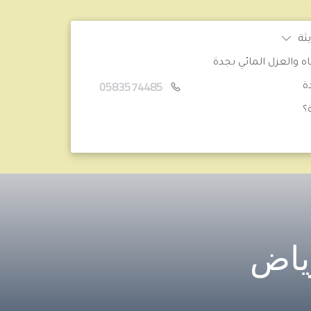
ثة
والعزل المائي بجدة
0583574485
ة
؟
ياض