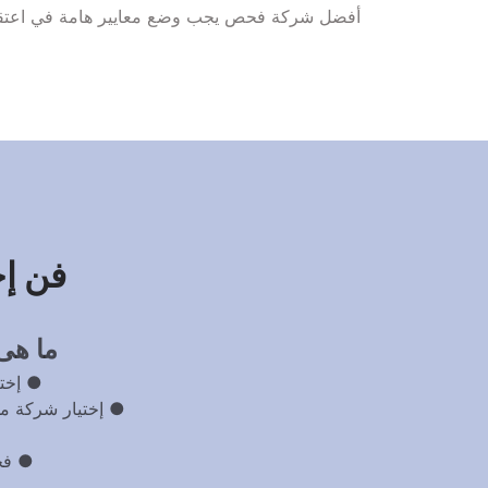
أفضل شركة فحص يجب وضع معايير هامة في اعتقاد
فن إخ
ما هى 
● إختي
● فحص