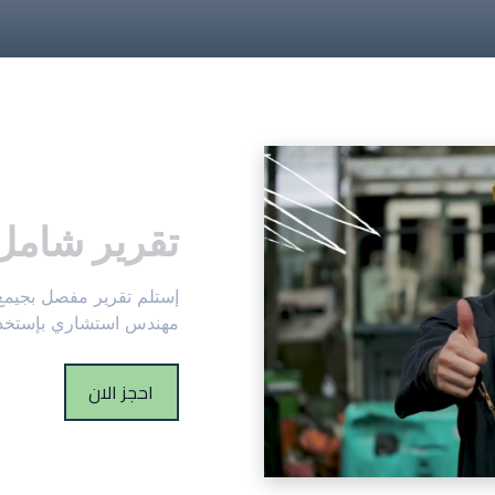
تقرير شامل 
مهندس استشاري بإستخدام
احجز الان