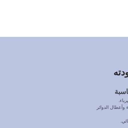
دته
اسبة 
باء. 
● إختيار شركة مميزة لكى توفر لكن الأجهزة الحديثة فى عملية فحص تسربات الكهرباء وأعطال الدوائر 
ئي. 