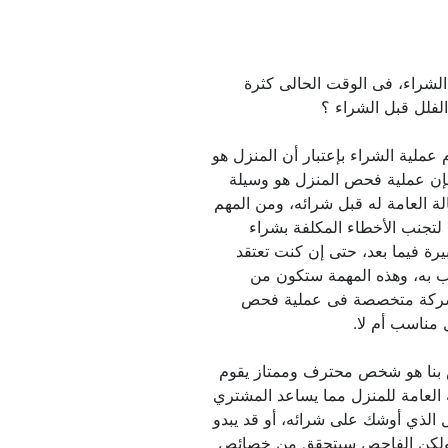
شركة فحص الفلل الجاهزة قبل الشراء، فى الوقت الحالى كثرة 
كل هذا ضرورى أن يتم قبل إتمام عملية الشراء بإعتبار أن المنزل هو 
أحد وأهم ما يشتريه الأشخاص، فإن عملية فحص المنزل هو وسيلة 
غير مكلفة لكى يتم إكتشاف الحالة العامة له قبل شرائه، ومن المهم 
أن يتم له إجراء الفحص الشامل. لتجنب الأخطاء المكلفة بشراء 
منزل وقد يحتاج إلى إصلاحات كبيرة فيما بعد، حتى إن كنت تعتقد 
أنك عثرت على المنزل التى ترغب به، وهذه المهمة ستكون من 
مسؤولية فاحص المنزل أو أي شركة متخصصة فى عملية فحص 
إن مهمة الفاحص المؤهل الخاص بنا هو شخص محترف وممتاز يقوم 
بإجراء عملية فحص كاملة للحالة العامة للمنزل مما يساعد المشتري 
على معرفة جميع تفاصيل المنزل الذي أوشك على شرائه، أو قد يبدو 
المنزل ليس به أى عيوب أم لا، ولكن الفاحص سيتحقق من خصائص 