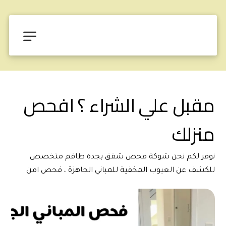
مقبل علي الشراء ؟ افحص 
منزلك
نوفر لكم نحن شوكة فحص شقق بجدة طاقم متخصص 
للكشف عن العيوب المخفية للمباني الجاهزة ، فحص امن