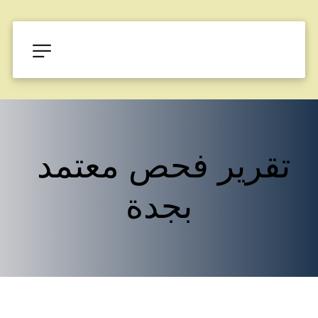
تقرير فحص معتمد 
بجدة