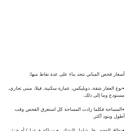
أسعار فحص المباني تتحد بناء على عدة نقاط منها:
•نوع العقار شقة، دوبليكس، عمارة سكنية، فيلا، مبنى تجاري، 
مستودع وما إلى ذلك.
•المساحة فكلما زادت المساحة كل استغرق الفحص وقت 
أطول وبنود أكثر.
•نطاق الفحص هل شامل (إنشائي + سباكة + عزل) أم جزئي.