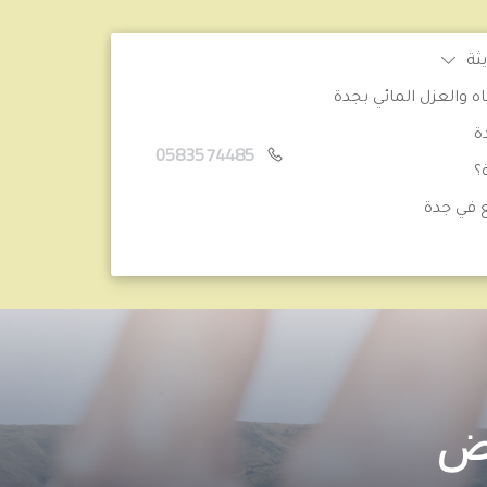
ثة
والعزل المائي بجدة
ة
0583574485
؟
 في جدة
ض