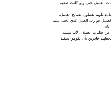
يعمل بأقصي جهد بحيث يلبي رغبات العميل حتى ولو كانت صعبة 
كما أن عمال شركتنا على دراية تامة بأنهم يعملون لصالح العميل، 
ويقوموا بتنفيذ أوامره لأننا نعتبر العميل هو رب العمل الذي يجب علينا 
ولكن لا يجعلنا أن نتجاهل أى نوع من طلبات العملاء، لأننا نمتلك 
عمالة جميعهم على خبرة عالية تجعلهم قادرين بأن يقوموا بتنفيذ 