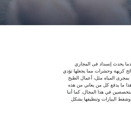
شركة شفط بيارات بالرياض، عندما يحدث إنسداد فى المجاري 
والبالوعات المنزلية ينتج عنها روائح كريهة وحشرات مما يجعلها تؤدي 
إلى وقف جميع الأعمال المتعلقة بمجرى المياه مثل، أعمال الطبخ 
والإستحمام والغسيل بالمنزل، وهذا ما يدفع كل من يعاني من هذه 
المشكلة أن يلجأ لشركتنا لأننا المتخصصين في هذا المجال، كما أننا 
نعمل في مجال تسليك المجارى وشفط البيارات وتنظيفها بشكل 