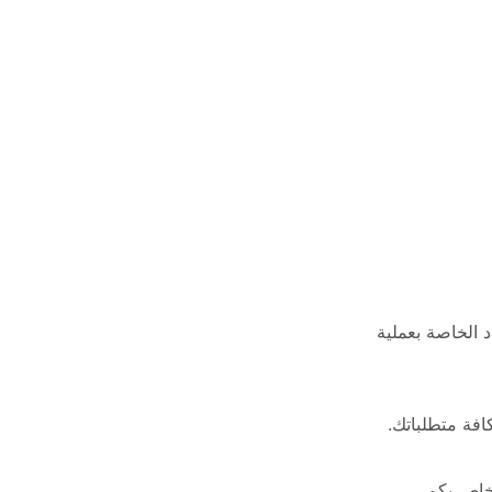
شركتنا لديها القدرة الفعالة على حماية السطح الخاص بكم، كما يتم العمل بأفضل المواد الخاصة بعملية 
افة متطلباتك.
خاص بكم.