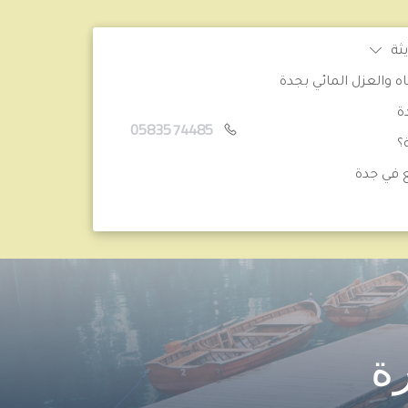
ثة
والعزل المائي بجدة
ة
0583574485
؟
 في جدة
ة