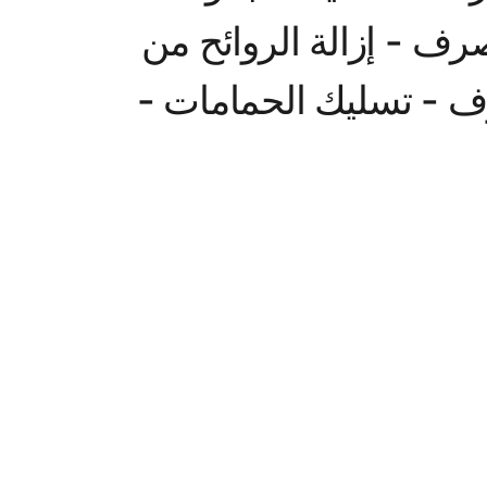
- شركة سباكة - سباك 24 ساعة - حل مشاكل انسداد الصرف - إزالة الروائح من 
الصفايات - تسليك القواعد الداخلية - تسليك مواسير الصرف - تسليك الحمامات - 