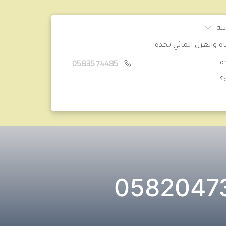
ثة
والعزل المائي بجدة
0583574485
ة
؟