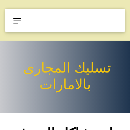
تسليك المجارى 
بالامارات