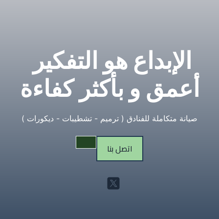
الإبداع هو التفكير 
أعمق و بأكثر كفاءة
صيانة متكاملة للفنادق ( ترميم - تشطيبات - ديكورات )
اتصل بنا