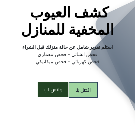
كشف العيوب 
المخفية للمنازل
استلم تقرير شامل عن حالة منزلك قبل الشراء
فحص انشائي - فحص معماري
فحص كهربائي - فحص ميكانيكي
واتس اب
اتصل بنا