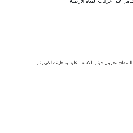
وأيضاً هو من يقوم بعمل فحص شامل على خزانات المياه الأرضية 
كما أنه يقوم بتحديد نوع السطح وكافة المشاكل الموجودة به ونوع العزل الذى يحتاجه بحيث كان عزل مائى وحرارى، واذا كان السطح معزول فيتم الكشف عليه ومعاينته لكى يتم 