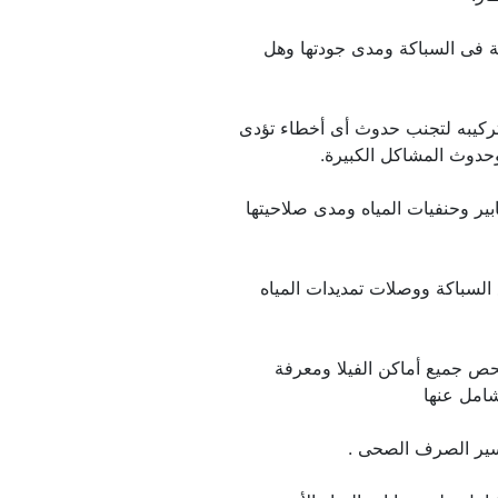
معرفة جودة الخامات المستخدمة فى السباكة ومدى جودتها وهل 
فحص مدى جودة البلاط وصحة تركيبه لتجنب حدوث أى أخطاء تؤدى 
التأكد من جودة الخلاطات والصنابير وحنفيات المياه ومدى صلاحيتها 
كما يتم فحص السيفونات وأكواع السباكة ووصلات تمديدات المياه 
مهندس فحص فلل التى يقوم بفحص جميع أماكن الفيلا ومعرفة 