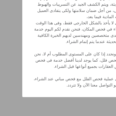
العمل بأفضل الأجهزة الإلكترونية الحديثة، ويتم الكشف الجيد عن التسريبات والهبوط 
والبحث عن أى مشكلة متواجدة بالفلل، من أجل ضمان سلامتها ولكى يتفادى العميل 
مع التأكد التام من سلامة المباني، لكى لا يأخذ بالشكل الخارجى فقط، وفى هذا الوقت 
يأتي دور شركتنا قبل إتمام عملية الشراء في فحص المكان، فنحن نقدم لكم اليوم خدمة 
فحص المبانى أو الفلل الحديثة على أيدى متخصصين ومهندسين لديهم الخبرة الكافية 
 أننا نقوم بعمل فحص جيد على المنزل ونحدد إذا كان على المستوى المطلوب أم لا، نحن 
نعمل بأقصى جهدنا فى أفضل شركة فحص فلل، كما يوجد لدينا أفضل خدمة فى فحص 
نحن نعد شركة متخصصة بشكل جيد فى عملية فحص الفلل مع فحص مباني عند الشراء، 
التواصل معنا الآن ولا تتردد.