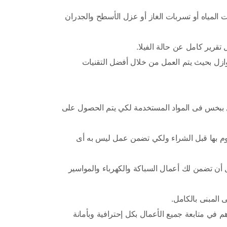
كما أن يقوم مهندس فحص الفلل  بعمل مسح كامل على جميع المشاكل التي تتواجد بالفيلا سواء كانت مشاكل متعلقة بتسربات المياه أو تسربات الغاز أو عزل الأسطح والجدران 
من أهم مميزات مهندس فحص الفلل بأنه يقوم بفحص الجدران والأرضيات والأسقف، وأعمال الكهرباء، وأعمال السباكة، والعوازل بحيث يتم العمل من خلال أفضل التقنيات 
من المعروف أن يوجد بعض الأعمال الخاصة التي يجب أن يلجأ إليها المقاول، ولكن في الوقت الحالي الجميع لا يلجأ إلا للتعامل ببخس فى المواد المستخدمة لكي يتم الحصول على 
ولكننا نكتشف كل هذه الأمور فى الأول حتى لا يتعرض العميل إلى جشع المقاولين، بحيث يجب أن تضمن لكم الأعمال التي تقوم بها قبل الشراء ولكي تضمن عمل ليس به أى 
بحيث أن يجب عليك أن تستعين بإحدى الشركات المتخصصة والرائدةالتي تقوم بجميع أعمال الفحص الجيد للغاية، وهذا من أجل أن تضمن لك أعمال السباكة والكهرباء والمواسير 
فإن جميع العمالة المتوفرة لدينا محترفين بشكل تام في هذا المجال تفوق العشر سنوات ولديهم الكثير من الخبرة التي تساعدهم في متابعة جميع الأعمال بكل إحترافية وبأمانة 