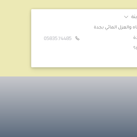
ثة
والعزل المائي بجدة
0583574485
ة
؟